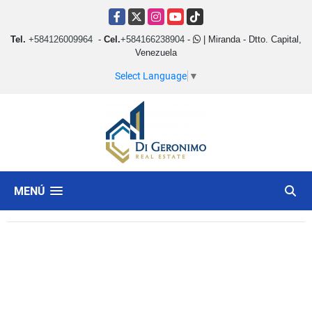
Facebook
X
Instagram
YouTube
TikTok
Tel.
+584126009964
-
Cel.
+584166238904
-
| Miranda - Dtto. Capital,
Venezuela
Select Language
▼
MENÚ