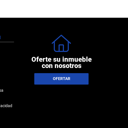
N
Oferte su inmueble
con nosotros
OFERTAR
sa
ivacidad