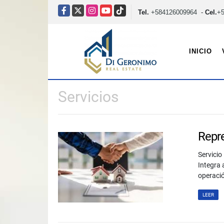
Facebook
X
Instagram
YouTube
TikTok
Tel.
+584126009964
-
Cel.
+
INICIO
Servicios
Repre
Servicio
Integra 
operació
LEER