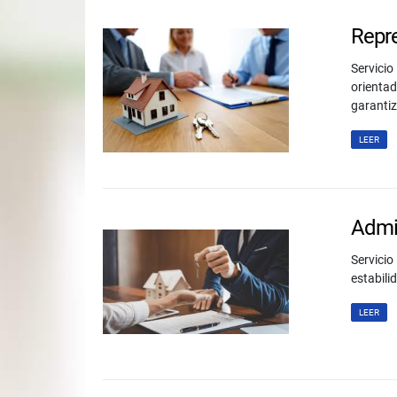
Repr
Servici
orientad
garantiz
LEER
Admin
Servici
estabili
LEER