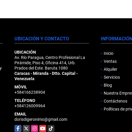
UBICACIÓN Y CONTACTO
INFORMACIÓ
UBICACIÓN
Inicio
Av. Río Paragua, Centro Profesional La
Ventas
Pirámide, Piso 4, Oficina 414, Urb.
y
Prados del Este. Baruta 1080
Alquiler
Caracas - Miranda - Dtto. Capital -
Servicios
Venezuela
Blog
MÓVIL
+584166238904
Nuestra Empre
TELÉFONO
Contáctenos
+584126009964
Políticas de pr
EMAIL
dorisdigeronimo@gmail.com
Facebook
X
Instagram
YouTube
TikTok