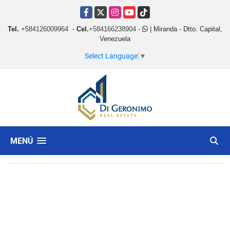
Facebook
X
Instagram
YouTube
TikTok
Tel.
+584126009964
-
Cel.
+584166238904
-
| Miranda - Dtto. Capital,
Venezuela
Select Language
▼
MENÚ