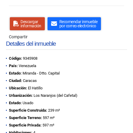
Descargar
Recomendar inmueble
información
por correo electrónico
Compartir
Detalles del inmueble
Código:
9345908
País:
Venezuela
Estado:
Miranda - Dtto. Capital
Ciudad:
Caracas
Ubicación:
El Hatillo
Urbanización:
Los Naranjos (del Cafetal)
Estado:
Usado
Superficie Construida:
239 m²
Superficie Terreno:
597 m²
Superficie Privada:
597 m²
Habitaciones:
4