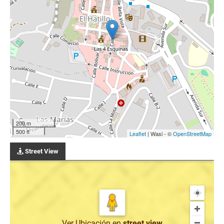
200 m
500 ft
Leaflet
| Wasi - ©
OpenStreetMap
Street View
Ver Ubicación
en
street view