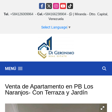
Facebook
X
Instagram
YouTube
TikTok
Tel.
+584126009964
-
Cel.
+584166238904
-
| Miranda - Dtto. Capital,
Venezuela
Select Language
▼
MENÚ
Venta de Apartamento en PB Los
Naranjos- Con Terraza y Jardín