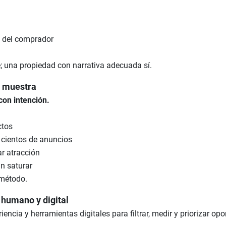
 del comprador
; una propiedad con narrativa adecuada sí.
e muestra
con intención.
ctos
 cientos de anuncios
ar atracción
n saturar
l método.
 humano y digital
encia y herramientas digitales para filtrar, medir y priorizar op