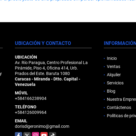
UBICACIÓN Y CONTACTO
INFORMACIÓ
UBICACIÓN
Inicio
Av. Río Paragua, Centro Profesional La
Ventas
Pirámide, Piso 4, Oficina 414, Urb.
y
Prados del Este. Baruta 1080
Alquiler
Caracas - Miranda - Dtto. Capital -
Servicios
Venezuela
Blog
MÓVIL
+584166238904
Nuestra Empre
TELÉFONO
Contáctenos
+584126009964
Políticas de pr
EMAIL
dorisdigeronimo@gmail.com
Facebook
X
Instagram
YouTube
TikTok