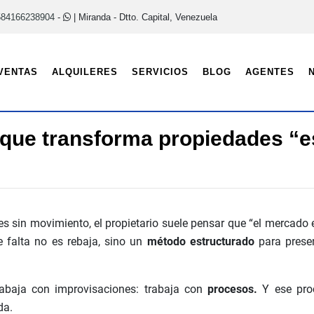
584166238904
-
| Miranda - Dtto. Capital, Venezuela
VENTAS
ALQUILERES
SERVICIOS
BLOG
AGENTES
 que transforma propiedades “
n movimiento, el propietario suele pensar que “el mercado est
 falta no es rebaja, sino un
método estructurado
para presen
rabaja con improvisaciones: trabaja con
procesos.
Y ese proc
da.