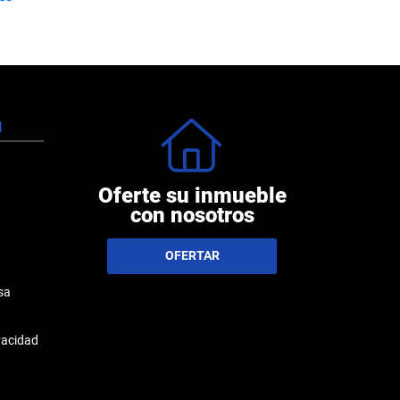
N
Oferte su inmueble
con nosotros
OFERTAR
sa
ivacidad