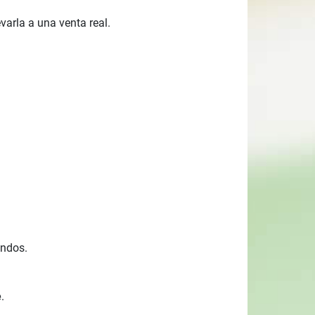
varla a una venta real.
undos.
e
.