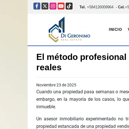
Facebook
X
Instagram
YouTube
TikTok
Tel.
+584126009964
-
Cel.
+
INICIO
El método profesional
reales
Noviembre 23 de 2025
Cuando una propiedad pasa semanas o meses si
embargo, en la mayoría de los casos, lo que
inmueble.
Un asesor inmobiliario experimentado no t
propiedad estancada de una propiedad vendi