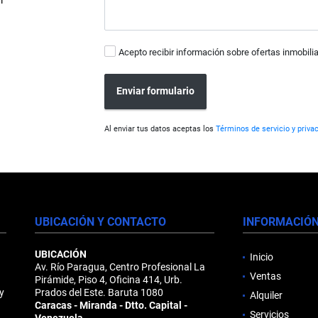
m
Acepto recibir información sobre ofertas inmobilia
Enviar formulario
Al enviar tus datos aceptas los
Términos de servicio y priva
UBICACIÓN Y CONTACTO
INFORMACIÓ
UBICACIÓN
Inicio
Av. Río Paragua, Centro Profesional La
Ventas
Pirámide, Piso 4, Oficina 414, Urb.
y
Prados del Este. Baruta 1080
Alquiler
Caracas - Miranda - Dtto. Capital -
Servicios
Venezuela