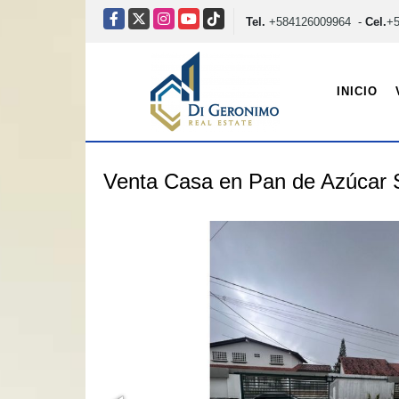
Facebook
X
Instagram
YouTube
TikTok
Tel.
+584126009964
-
Cel.
+
INICIO
Venta Casa en Pan de Azúcar S