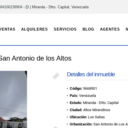
584166238904
-
| Miranda - Dtto. Capital, Venezuela
VENTAS
ALQUILERES
SERVICIOS
BLOG
AGENTES
an Antonio de los Altos
Detalles del inmueble
Código:
9668901
País:
Venezuela
Estado:
Miranda - Dtto. Capital
Ciudad:
Altos Mirandinos
Ubicación:
Los Salias
Urbanización:
San Antonio de Los A