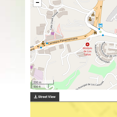
−
200 m
500 ft
Street View