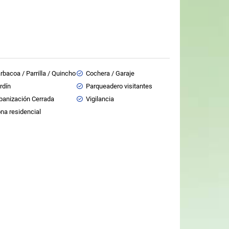
rbacoa / Parrilla / Quincho
Cochera / Garaje
rdín
Parqueadero visitantes
banización Cerrada
Vigilancia
na residencial