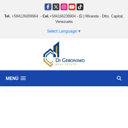
Facebook
X
Instagram
YouTube
TikTok
Tel.
+584126009964
-
Cel.
+584166238904
-
| Miranda - Dtto. Capital,
Venezuela
Select Language
▼
MENÚ