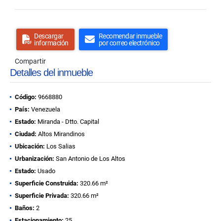
Descargar
Recomendar inmueble
información
por correo electrónico
Compartir
Detalles del inmueble
Código:
9668880
País:
Venezuela
Estado:
Miranda - Dtto. Capital
Ciudad:
Altos Mirandinos
Ubicación:
Los Salias
Urbanización:
San Antonio de Los Altos
Estado:
Usado
Superficie Construida:
320.66 m²
Superficie Privada:
320.66 m²
Baños:
2
Estacionamiento:
25