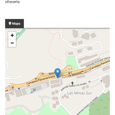
ofrecerte.
Mapa
+
−