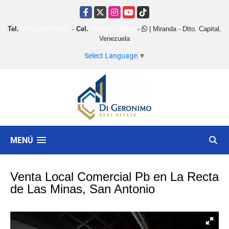
Facebook
X
Instagram
YouTube
TikTok
Tel.
+584126009964
-
Cel.
+584166238904
-
| Miranda - Dtto. Capital,
Venezuela
Select Language
▼
MENÚ
Venta Local Comercial Pb en La Recta
de Las Minas, San Antonio