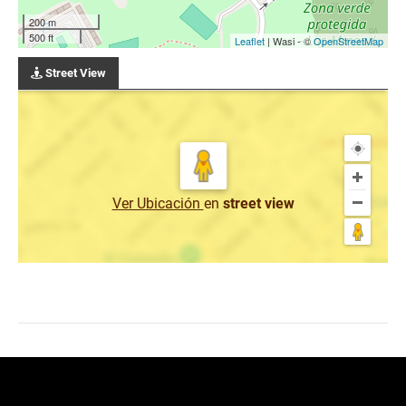
200 m
500 ft
Leaflet
| Wasi - ©
OpenStreetMap
Street View
Ver Ubicación
en
street view