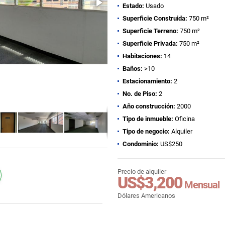
Estado:
Usado
Superficie Construida:
750 m²
Superficie Terreno:
750 m²
Superficie Privada:
750 m²
Habitaciones:
14
Baños:
>10
Estacionamiento:
2
No. de Piso:
2
Año construcción:
2000
Tipo de inmueble:
Oficina
Tipo de negocio:
Alquiler
Condominio:
US$250
Precio de alquiler
US$3,200
Mensual
Dólares Americanos