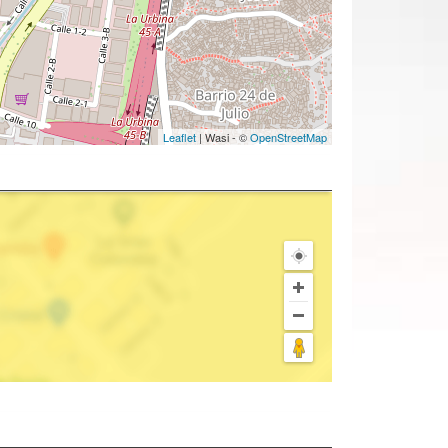
Leaflet
| Wasi - ©
OpenStreetMap