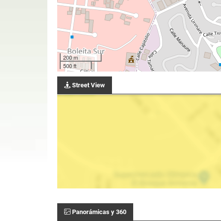
200 m
500 ft
Street View
Panorámicas y 360