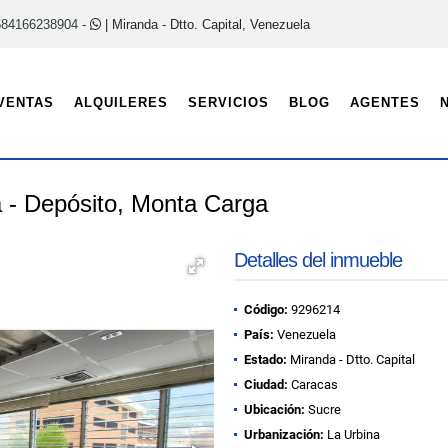
584166238904
-
| Miranda - Dtto. Capital, Venezuela
VENTAS
ALQUILERES
SERVICIOS
BLOG
AGENTES
na - Depósito, Monta Carga
Detalles del inmueble
Código:
9296214
País:
Venezuela
Estado:
Miranda - Dtto. Capital
Ciudad:
Caracas
Ubicación:
Sucre
Urbanización:
La Urbina