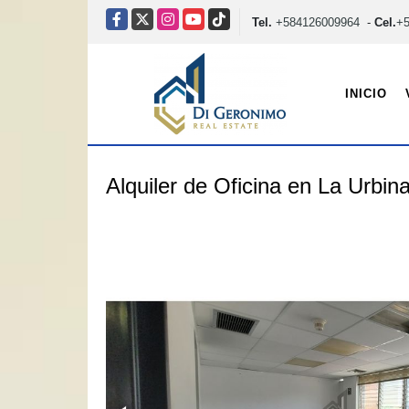
Facebook
X
Instagram
YouTube
TikTok
Tel.
+584126009964
-
Cel.
+
INICIO
Alquiler de Oficina en La Urbi