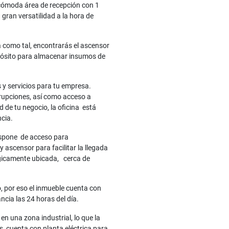
 cómoda área de recepción con 1
 gran versatilidad a la hora de
na como tal, encontrarás el ascensor
epósito para almacenar insumos de
y servicios para tu empresa.
rrupciones, así como acceso a
d de tu negocio, la oficina está
cia.
dispone de acceso para
ascensor para facilitar la llegada
égicamente ubicada, cerca de
o, por eso el inmueble cuenta con
ancia las 24 horas del día.
en una zona industrial, lo que la
, cuenta con planta eléctrica para