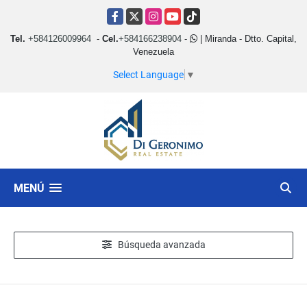
Facebook
X
Instagram
YouTube
TikTok
Tel.
+584126009964
-
Cel.
+584166238904
-
| Miranda - Dtto. Capital,
Venezuela
Select Language
▼
MENÚ
Búsqueda avanzada