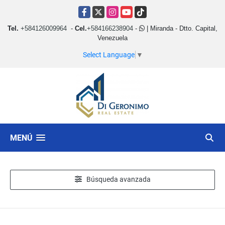
Facebook
X
Instagram
YouTube
TikTok
Tel.
+584126009964
-
Cel.
+584166238904
-
| Miranda - Dtto. Capital,
Venezuela
Select Language
▼
MENÚ
Búsqueda avanzada