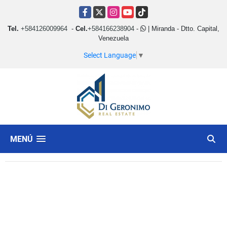
Facebook
X
Instagram
YouTube
TikTok
Tel.
+584126009964
-
Cel.
+584166238904
-
| Miranda - Dtto. Capital,
Venezuela
Select Language
▼
MENÚ